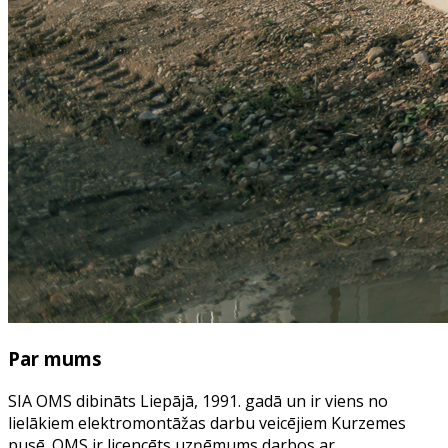
Par mums
SIA OMS dibināts Liepājā, 1991. gadā un ir viens no
lielākiem elektromontāžas darbu veicējiem Kurzemes
pusē. OMS ir licencēts uzņēmums darbos ar