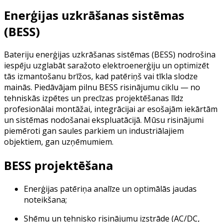
Enerģijas uzkrāšanas sistēmas
(BESS)
Bateriju enerģijas uzkrāšanas sistēmas (BESS) nodrošina
iespēju uzglabāt saražoto elektroenerģiju un optimizēt
tās izmantošanu brīžos, kad patēriņš vai tīkla slodze
mainās. Piedāvājam pilnu BESS risinājumu ciklu — no
tehniskās izpētes un precīzas projektēšanas līdz
profesionālai montāžai, integrācijai ar esošajām iekārtām
un sistēmas nodošanai ekspluatācijā. Mūsu risinājumi
piemēroti gan saules parkiem un industriālajiem
objektiem, gan uzņēmumiem.
BESS projektēšana
Enerģijas patēriņa analīze un optimālās jaudas
noteikšana;
Shēmu un tehnisko risinājumu izstrāde (AC/DC,