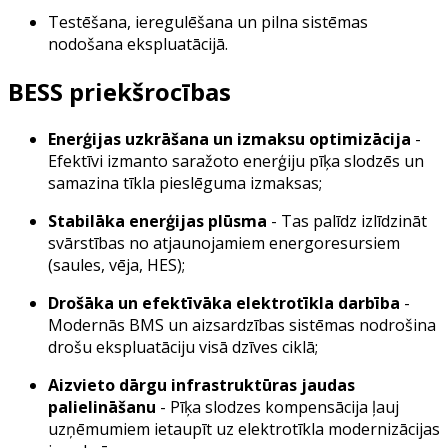
Testēšana, ieregulēšana un pilna sistēmas
nodošana ekspluatācijā.
BESS priekšrocības
Enerģijas uzkrāšana un izmaksu optimizācija
-
Efektīvi izmanto saražoto enerģiju pīķa slodzēs un
samazina tīkla pieslēguma izmaksas;
Stabilāka enerģijas plūsma
- Tas palīdz izlīdzināt
svārstības no atjaunojamiem energoresursiem
(saules, vēja, HES);
Drošāka un efektīvāka elektrotīkla darbība
-
Modernās BMS un aizsardzības sistēmas nodrošina
drošu ekspluatāciju visā dzīves ciklā;
Aizvieto dārgu infrastruktūras jaudas
palielināšanu
- Pīķa slodzes kompensācija ļauj
uzņēmumiem ietaupīt uz elektrotīkla modernizācijas